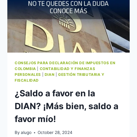
CONSEJOS PARA DECLARACIÓN DE IMPUESTOS EN
COLOMBIA
|
CONTABILIDAD Y FINANZAS
PERSONALES
|
DIAN
|
GESTIÓN TRIBUTARIA Y
FISCALIDAD
¿Saldo a favor en la
DIAN? ¡Más bien, saldo a
favor mío!
By
alugo
October 28, 2024