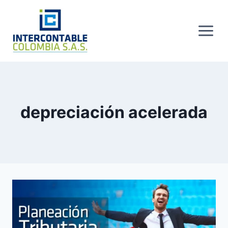
Skip
to
content
depreciación acelerada