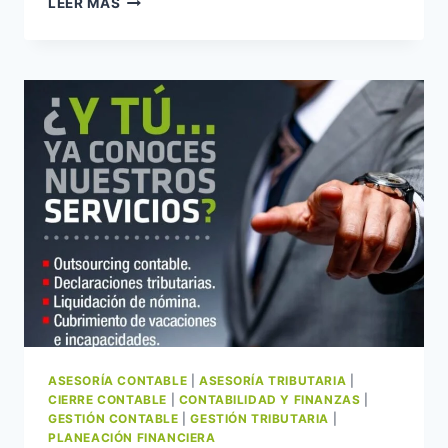
LEER MÁS
CONTABLE
VS
CONTADOR
INTERNO:
CUÁNDO
CONVIENE
CADA
UNO
(CON
ESCENARIOS
POR
TAMAÑO
DE
EMPRESA).
ASESORÍA CONTABLE
|
ASESORÍA TRIBUTARIA
|
CIERRE CONTABLE
|
CONTABILIDAD Y FINANZAS
|
GESTIÓN CONTABLE
|
GESTIÓN TRIBUTARIA
|
PLANEACIÓN FINANCIERA