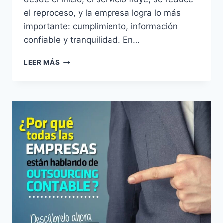
el reproceso, y la empresa logra lo más
importante: cumplimiento, información
confiable y tranquilidad. En…
QUÉ
LEER MÁS
INCLUYE
EL
OUTSOURCING
CONTABLE
(Y
QUÉ
QUEDA
A
CARGO
DEL
CLIENTE):
MATRIZ
DE
RESPONSABILIDADES.