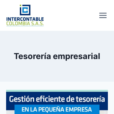
Skip
to
content
Tesorería empresarial