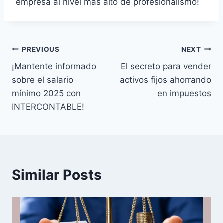
empresa al nivel más alto de profesionalismo!
Post
PREVIOUS
NEXT
¡Mantente informado
El secreto para vender
navigation
sobre el salario
activos fijos ahorrando
mínimo 2025 con
en impuestos
INTERCONTABLE!
Similar Posts