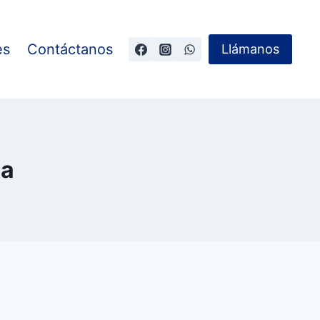
es
Contáctanos
Llámanos
ga