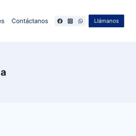
es
Contáctanos
Llámanos
ia